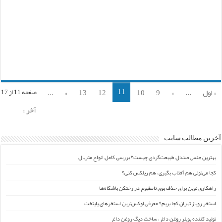
11
« اول
...
«
9
10
12
13
»
...
صفحه 11 از 17
آخر »
آخرین مطالب سایت
بهترین جنس صندل طبیعت‌گردی چیست؟ بررسی کامل انواع متریال
کجا می‌تونی هم آفتاب بگیری، هم ریلکس کنی؟
راهکاری نوین برای حذف بوی نامطبوع در رختکن باشگاه‌ها
استخر روباز تهران کجا بریم؟ معرفی لوکس‌ترین استخرهای پایتخت
تولید کننده بویلر روغن داغ ، ساخت دیگ روغن داغ