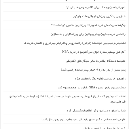
آموزش آسان و جذاب برای کلاس دومی ها با آی نو!
۱۰ مزایای یادگیری ورزش خیابانی مانند پارکور
چگونه اسپرت مال خرید تجهیزات ورزشی را متحول کرده است؟
راهنمای خرید بهترین پودر پروتئین برای ورزشکاران و بدنسازان
تشخیص و عیب‌یابی هوشمند ژنراتور: راهکاری برای افزایش بهره‌وری و کاهش هزینه‌ها
آمارهای بی‌نظیر ستاره جوان سن‌آنتونیو در تاریخ NBA
مقایسه دستگاه ایکاس با سایر سیگارهای الکتریکی
پسر نشان از پدر ندارد؟/ جیمز ِ پسر نیامده رفتنی شد؟
راهنمای خرید ست لوازم یوگا با تخفیف ویژه
بدشانس‌ترین فوق ستاره NBA/ لنارد باز هم مصدوم شد
انتقاد تند یوتیوبر کانادایی از قهرمانی سمسون داودا در مستر المپیا ۲۰۲۴: ژنیکوماستی داشت و لایق
قهرمانی نبود
نادال، اسطوره دنیای ورزش اعلام بازنشستگی کرد
طارمی، احمدعباسی و فدراسیون فوتبال نامزدهای بهترین‌های سال آسیا
۹ ورزش با دمبل در خانه برای بانوان