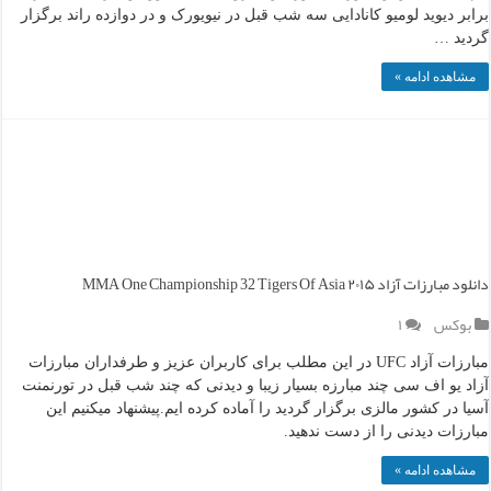
برابر دیوید لومیو کانادایی سه شب قبل در نیویورک و در دوازده راند برگزار
گردید …
مشاهده ادامه »
دانلود مبارزات آزاد ۲۰۱۵ MMA One Championship 32 Tigers Of Asia
بوکس
۱
مبارزات آزاد UFC در این مطلب برای کاربران عزیز و طرفداران مبارزات
آزاد یو اف سی چند مبارزه بسیار زیبا و دیدنی که چند شب قبل در تورنمنت
آسیا در کشور مالزی برگزار گردید را آماده کرده ایم.پیشنهاد میکنیم این
مبارزات دیدنی را از دست ندهید.
مشاهده ادامه »