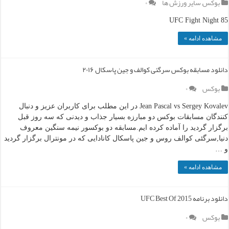
بوکس
,
سایر ورزش ها
۰
UFC Fight Night 85
مشاهده ادامه »
دانلود مسابقه بوکس سرگئی کوالف و جین پاسکال ۲۰۱۶
بوکس
۰
Jean Pascal vs Sergey Kovalev در این مطلب برای کاربران عزیز و دنبال
کنندگان مسابقات بوکس دو مبارزه بسیار جذاب و دیدنی که سه روز قبل
برگزار گردید را آماده کرده ایم.مسابقه دو بوکسور نیمه سنگین معروف
دنیا,سرگئی کوالف روس و جین پاسکال کانادایی که در مونترال برگزار گردید
و …
مشاهده ادامه »
دانلود برنامه UFC Best Of 2015
بوکس
۰