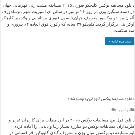
دانلود مسابقه بوکس کلیچکو فیوری ۲۰۱۵ مسابقه مشت زنی قهرمانی جهان
در دسته سنگین وزن در روز ۲۶ نوامبر در سالن ای اسپریت شهر دوسلدورف
آلمان بین دو بوکسور معروف جهان,تایسون فیوری بریتانیایی و ولادمیر کلیچکو
اوکراینی برگزار گردید.کلیچکو ۳۹ ساله که رکورد فوق العاده ۶۴ پیروزی و
سه شکست …
مشاهده ادامه »
دانلود مسابقه بوکس گلووکین و لومیو ۲۰۱۵
بوکس
۰
دانلود فول مچ مسابقات بوکس ۲۰۱۵ در این مطلب برای کاربران عزیز و
طرفداران مسابقات بوکس دو مبارزه بسیار زیبا و دیدنی را آماده کرده
ایم.مسابقه دو بوکسور میان وزن و معروف,گندی گلووکین قزاقستانی در