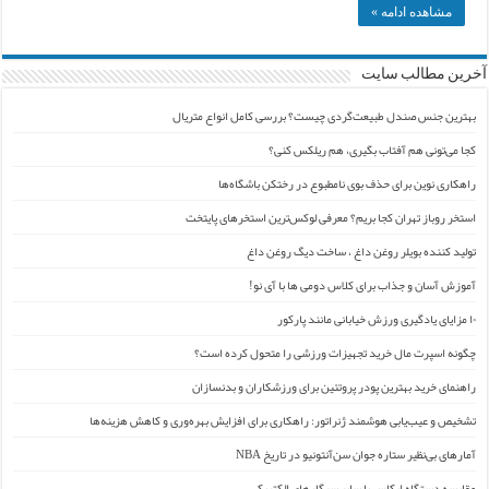
مشاهده ادامه »
آخرین مطالب سایت
بهترین جنس صندل طبیعت‌گردی چیست؟ بررسی کامل انواع متریال
کجا می‌تونی هم آفتاب بگیری، هم ریلکس کنی؟
راهکاری نوین برای حذف بوی نامطبوع در رختکن باشگاه‌ها
استخر روباز تهران کجا بریم؟ معرفی لوکس‌ترین استخرهای پایتخت
تولید کننده بویلر روغن داغ ، ساخت دیگ روغن داغ
آموزش آسان و جذاب برای کلاس دومی ها با آی نو!
۱۰ مزایای یادگیری ورزش خیابانی مانند پارکور
چگونه اسپرت مال خرید تجهیزات ورزشی را متحول کرده است؟
راهنمای خرید بهترین پودر پروتئین برای ورزشکاران و بدنسازان
تشخیص و عیب‌یابی هوشمند ژنراتور: راهکاری برای افزایش بهره‌وری و کاهش هزینه‌ها
آمارهای بی‌نظیر ستاره جوان سن‌آنتونیو در تاریخ NBA
مقایسه دستگاه ایکاس با سایر سیگارهای الکتریکی