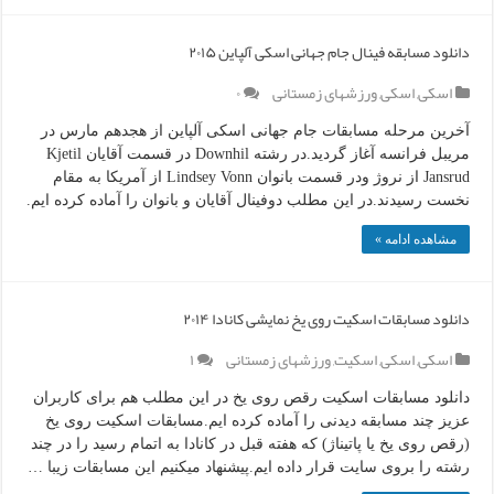
دانلود مسابقه فینال جام جهانی اسکی آلپاین ۲۰۱۵
اسکی
,
اسکی
,
ورزشهای زمستانی
۰
آخرین مرحله مسابقات جام جهانی اسکی آلپاین از هجدهم مارس در
مریبل فرانسه آغاز گردید.در رشته Downhil در قسمت آقایان Kjetil
Jansrud از نروژ ودر قسمت بانوان Lindsey Vonn از آمریکا به مقام
نخست رسیدند.در این مطلب دوفینال آقایان و بانوان را آماده کرده ایم.
مشاهده ادامه »
دانلود مسابقات اسکیت روی یخ نمایشی کانادا ۲۰۱۴
اسکی
,
اسکی
,
اسکیت
,
ورزشهای زمستانی
۱
دانلود مسابقات اسکیت رقص روی یخ در این مطلب هم برای کاربران
عزیز چند مسابقه دیدنی را آماده کرده ایم.مسابقات اسکیت روی یخ
(رقص روی یخ یا پاتیناژ) که هفته قبل در کانادا به اتمام رسید را در چند
رشته را بروی سایت قرار داده ایم.پیشنهاد میکنیم این مسابقات زیبا …