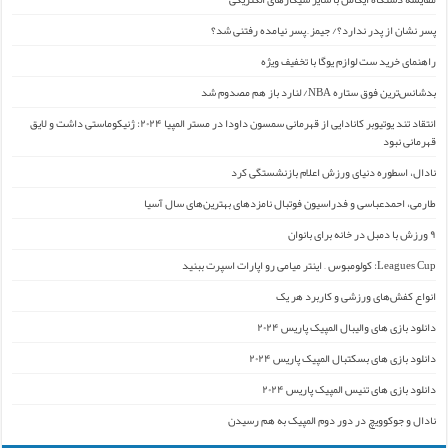
پسر نشان از پدر ندارد؟/ جیمز ِ پسر نیامده رفتنی شد؟
راهنمای خرید ست لوازم یوگا با تخفیف ویژه
بدشانس‌ترین فوق ستاره NBA/ لنارد باز هم مصدوم شد
انتقاد تند یوتیوبر کانادایی از قهرمانی سمسون داودا در مستر المپیا ۲۰۲۴: ژنیکوماستی داشت و لایق
قهرمانی نبود
نادال، اسطوره دنیای ورزش اعلام بازنشستگی کرد
طارمی، احمدعباسی و فدراسیون فوتبال نامزدهای بهترین‌های سال آسیا
۹ ورزش با دمبل در خانه برای بانوان
Leagues Cup: کولومبوس – اینتر میامی رو اپارات اسپرت ببنید
انواع کفش‌های ورزشی و کاربرد هر یک
دانلود بازی های والیبال المپیک پاریس ۲۰۲۴
دانلود بازی های بسکتبال المپیک پاریس ۲۰۲۴
دانلود بازی های تنیس المپیک پاریس ۲۰۲۴
نادال و جوکوویچ در دور دوم المپیک به هم رسیدن