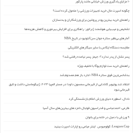
۱۰ مزایای یادگیری ورزش خیابانی مانند پارکور
چگونه اسپرت مال خرید تجهیزات ورزشی را متحول کرده است؟
راهنمای خرید بهترین پودر پروتئین برای ورزشکاران و بدنسازان
تشخیص و عیب‌یابی هوشمند ژنراتور: راهکاری برای افزایش بهره‌وری و کاهش هزینه‌ها
آمارهای بی‌نظیر ستاره جوان سن‌آنتونیو در تاریخ NBA
مقایسه دستگاه ایکاس با سایر سیگارهای الکتریکی
پسر نشان از پدر ندارد؟/ جیمز ِ پسر نیامده رفتنی شد؟
راهنمای خرید ست لوازم یوگا با تخفیف ویژه
بدشانس‌ترین فوق ستاره NBA/ لنارد باز هم مصدوم شد
انتقاد تند یوتیوبر کانادایی از قهرمانی سمسون داودا در مستر المپیا ۲۰۲۴: ژنیکوماستی داشت و لایق
قهرمانی نبود
نادال، اسطوره دنیای ورزش اعلام بازنشستگی کرد
طارمی، احمدعباسی و فدراسیون فوتبال نامزدهای بهترین‌های سال آسیا
۹ ورزش با دمبل در خانه برای بانوان
Leagues Cup: کولومبوس – اینتر میامی رو اپارات اسپرت ببنید