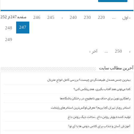
« اول
...
220
230
240
«
245
246
صفحه 247 از 252
247
248
249
»
250
...
آخر »
آخرین مطالب سایت
بهترین جنس صندل طبیعت‌گردی چیست؟ بررسی کامل انواع متریال
کجا می‌تونی هم آفتاب بگیری، هم ریلکس کنی؟
راهکاری نوین برای حذف بوی نامطبوع در رختکن باشگاه‌ها
استخر روباز تهران کجا بریم؟ معرفی لوکس‌ترین استخرهای پایتخت
تولید کننده بویلر روغن داغ ، ساخت دیگ روغن داغ
آموزش آسان و جذاب برای کلاس دومی ها با آی نو!