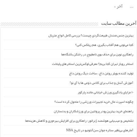
...
آخر »
آخرین مطالب سایت
بهترین جنس صندل طبیعت‌گردی چیست؟ بررسی کامل انواع متریال
کجا می‌تونی هم آفتاب بگیری، هم ریلکس کنی؟
راهکاری نوین برای حذف بوی نامطبوع در رختکن باشگاه‌ها
استخر روباز تهران کجا بریم؟ معرفی لوکس‌ترین استخرهای پایتخت
تولید کننده بویلر روغن داغ ، ساخت دیگ روغن داغ
آموزش آسان و جذاب برای کلاس دومی ها با آی نو!
۱۰ مزایای یادگیری ورزش خیابانی مانند پارکور
چگونه اسپرت مال خرید تجهیزات ورزشی را متحول کرده است؟
راهنمای خرید بهترین پودر پروتئین برای ورزشکاران و بدنسازان
تشخیص و عیب‌یابی هوشمند ژنراتور: راهکاری برای افزایش بهره‌وری و کاهش هزینه‌ها
آمارهای بی‌نظیر ستاره جوان سن‌آنتونیو در تاریخ NBA