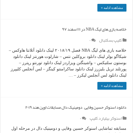
مشاهده ادامه »
خلاصه بازی های لیگ NBA در ۱۱ اسفند ۹۷
کلیپ بسکتبال
۰
خلاصه بازی های لیگ NBA فصل ۲۰۱۸/۱۹ لینک دانلود آتلانتا هاوکس –
شیکاگو بولز لینک دانلود بروکلین نتس – شارلوت هورنتز لینک دانلود
بوستون سلتیکس – واشینگتن ویزاردز لینک دانلود تورنتو رپترز –
پورتلند تریل بلیزرز لینک دانلود ساکرامنتو کینگز – لس آنجلس کلیپرز
لینک دانلود لس آنجلس لیکرز – …
مشاهده ادامه »
دانلود اسنوکر حسین وفایی – دومینیک دال مسابقات اوپن هند ۲۰۱۹
اسنوکر
,
بیلیارد
,
کلیپ
۰
مسابقه تماشایی اسنوکر حسین وفایی و دومینیک دال در مرحله اول