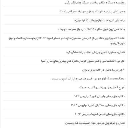
مقایسه دستگاه ایکاس با سایر سیگارهای الکتریکی
پسر نشان از پدر ندارد؟/ جیمز ِ پسر نیامده رفتنی شد؟
راهنمای خرید ست لوازم یوگا با تخفیف ویژه
بدشانس‌ترین فوق ستاره NBA/ لنارد باز هم مصدوم شد
انتقاد تند یوتیوبر کانادایی از قهرمانی سمسون داودا در مستر المپیا ۲۰۲۴: ژنیکوماستی داشت و لایق
قهرمانی نبود
نادال، اسطوره دنیای ورزش اعلام بازنشستگی کرد
طارمی، احمدعباسی و فدراسیون فوتبال نامزدهای بهترین‌های سال آسیا
۹ ورزش با دمبل در خانه برای بانوان
Leagues Cup: کولومبوس – اینتر میامی رو اپارات اسپرت ببنید
انواع کفش‌های ورزشی و کاربرد هر یک
دانلود بازی های والیبال المپیک پاریس ۲۰۲۴
دانلود بازی های بسکتبال المپیک پاریس ۲۰۲۴
دانلود بازی های تنیس المپیک پاریس ۲۰۲۴
نادال و جوکوویچ در دور دوم المپیک به هم رسیدن