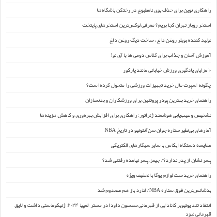
راهکاری نوین برای حذف بوی نامطبوع در رختکن باشگاه‌ها
استخر روباز تهران کجا بریم؟ معرفی لوکس‌ترین استخرهای پایتخت
تولید کننده بویلر روغن داغ ، ساخت دیگ روغن داغ
آموزش آسان و جذاب برای کلاس دومی ها با آی نو!
۱۰ مزایای یادگیری ورزش خیابانی مانند پارکور
چگونه اسپرت مال خرید تجهیزات ورزشی را متحول کرده است؟
راهنمای خرید بهترین پودر پروتئین برای ورزشکاران و بدنسازان
تشخیص و عیب‌یابی هوشمند ژنراتور: راهکاری برای افزایش بهره‌وری و کاهش هزینه‌ها
آمارهای بی‌نظیر ستاره جوان سن‌آنتونیو در تاریخ NBA
مقایسه دستگاه ایکاس با سایر سیگارهای الکتریکی
پسر نشان از پدر ندارد؟/ جیمز ِ پسر نیامده رفتنی شد؟
راهنمای خرید ست لوازم یوگا با تخفیف ویژه
بدشانس‌ترین فوق ستاره NBA/ لنارد باز هم مصدوم شد
انتقاد تند یوتیوبر کانادایی از قهرمانی سمسون داودا در مستر المپیا ۲۰۲۴: ژنیکوماستی داشت و لایق
قهرمانی نبود