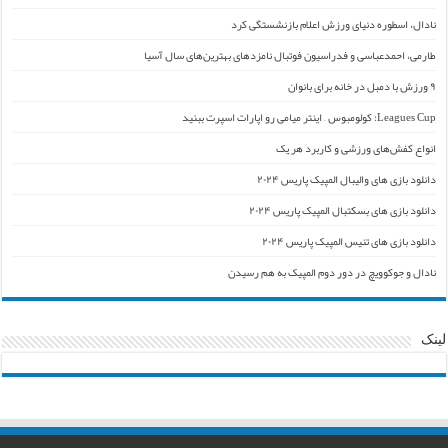
نادال، اسطوره دنیای ورزش اعلام بازنشستگی کرد
طارمی، احمدعباسی و فدراسیون فوتبال نامزدهای بهترین‌های سال آسیا
۹ ورزش با دمبل در خانه برای بانوان
Leagues Cup: کولومبوس – اینتر میامی رو اپارات اسپرت ببنید
انواع کفش‌های ورزشی و کاربرد هر یک
دانلود بازی های والیبال المپیک پاریس ۲۰۲۴
دانلود بازی های بسکتبال المپیک پاریس ۲۰۲۴
دانلود بازی های تنیس المپیک پاریس ۲۰۲۴
نادال و جوکوویچ در دور دوم المپیک به هم رسیدن
لینک