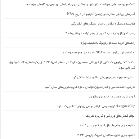
تشخیص و عیب‌یابی هوشمند ژنراتور: راهکاری برای افزایش بهره‌وری و کاهش هزینه‌ها
آمارهای بی‌نظیر ستاره جوان سن‌آنتونیو در تاریخ NBA
مقایسه دستگاه ایکاس با سایر سیگارهای الکتریکی
پسر نشان از پدر ندارد؟/ جیمز ِ پسر نیامده رفتنی شد؟
راهنمای خرید ست لوازم یوگا با تخفیف ویژه
بدشانس‌ترین فوق ستاره NBA/ لنارد باز هم مصدوم شد
انتقاد تند یوتیوبر کانادایی از قهرمانی سمسون داودا در مستر المپیا ۲۰۲۴: ژنیکوماستی داشت و لایق
قهرمانی نبود
نادال، اسطوره دنیای ورزش اعلام بازنشستگی کرد
طارمی، احمدعباسی و فدراسیون فوتبال نامزدهای بهترین‌های سال آسیا
۹ ورزش با دمبل در خانه برای بانوان
Leagues Cup: کولومبوس – اینتر میامی رو اپارات اسپرت ببنید
انواع کفش‌های ورزشی و کاربرد هر یک
دانلود بازی های والیبال المپیک پاریس ۲۰۲۴
دانلود بازی های بسکتبال المپیک پاریس ۲۰۲۴