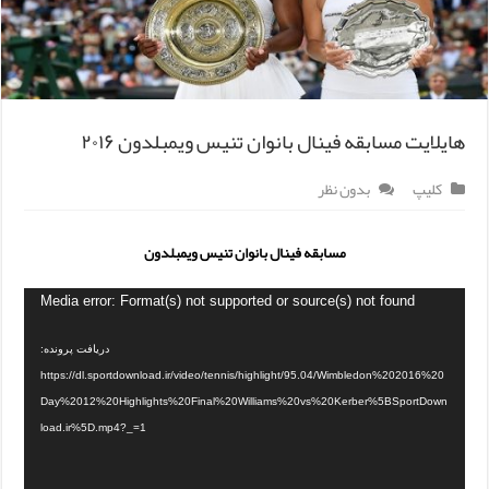
هایلایت مسابقه فینال بانوان تنیس ویمبلدون ۲۰۱۶
کلیپ
بدون نظر
مسابقه فینال بانوان تنیس ویمبلدون
Media error: Format(s) not supported or source(s) not found
دریافت پرونده:
https://dl.sportdownload.ir/video/tennis/highlight/95.04/Wimbledon%202016%20
Day%2012%20Highlights%20Final%20Williams%20vs%20Kerber%5BSportDown
load.ir%5D.mp4?_=1