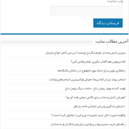
وب‌ سایت
آخرین مطالب سایت
بهترین جنس صندل طبیعت‌گردی چیست؟ بررسی کامل انواع متریال
کجا می‌تونی هم آفتاب بگیری، هم ریلکس کنی؟
راهکاری نوین برای حذف بوی نامطبوع در رختکن باشگاه‌ها
استخر روباز تهران کجا بریم؟ معرفی لوکس‌ترین استخرهای پایتخت
تولید کننده بویلر روغن داغ ، ساخت دیگ روغن داغ
آموزش آسان و جذاب برای کلاس دومی ها با آی نو!
۱۰ مزایای یادگیری ورزش خیابانی مانند پارکور
چگونه اسپرت مال خرید تجهیزات ورزشی را متحول کرده است؟
راهنمای خرید بهترین پودر پروتئین برای ورزشکاران و بدنسازان