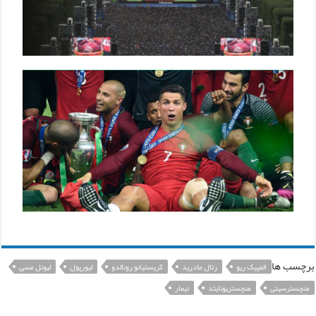
برچسب ها
المپیک ریو
رئال مادرید
کریستیانو رونالدو
لیورپول
لیونل مسی
منچسترسیتی
منچستریونایتد
نیمار