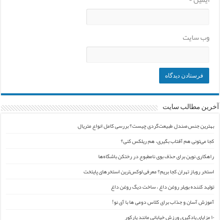
وب‌ سایت
آخرین مطالب سایت
بهترین جنس صندل طبیعت‌گردی چیست؟ بررسی کامل انواع متریال
کجا می‌تونی هم آفتاب بگیری، هم ریلکس کنی؟
راهکاری نوین برای حذف بوی نامطبوع در رختکن باشگاه‌ها
استخر روباز تهران کجا بریم؟ معرفی لوکس‌ترین استخرهای پایتخت
تولید کننده بویلر روغن داغ ، ساخت دیگ روغن داغ
آموزش آسان و جذاب برای کلاس دومی ها با آی نو!
۱۰ مزایای یادگیری ورزش خیابانی مانند پارکور