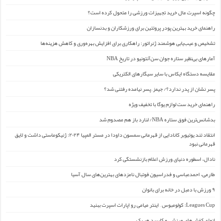
چگونه اسپرت مال خرید تجهیزات ورزشی را متحول کرده است؟
راهنمای خرید بهترین پودر پروتئین برای ورزشکاران و بدنسازان
تشخیص و عیب‌یابی هوشمند ژنراتور: راهکاری برای افزایش بهره‌وری و کاهش هزینه‌ها
آمارهای بی‌نظیر ستاره جوان سن‌آنتونیو در تاریخ NBA
مقایسه دستگاه ایکاس با سایر سیگارهای الکتریکی
پسر نشان از پدر ندارد؟/ جیمز ِ پسر نیامده رفتنی شد؟
راهنمای خرید ست لوازم یوگا با تخفیف ویژه
بدشانس‌ترین فوق ستاره NBA/ لنارد باز هم مصدوم شد
انتقاد تند یوتیوبر کانادایی از قهرمانی سمسون داودا در مستر المپیا ۲۰۲۴: ژنیکوماستی داشت و لایق
قهرمانی نبود
نادال، اسطوره دنیای ورزش اعلام بازنشستگی کرد
طارمی، احمدعباسی و فدراسیون فوتبال نامزدهای بهترین‌های سال آسیا
۹ ورزش با دمبل در خانه برای بانوان
Leagues Cup: کولومبوس – اینتر میامی رو اپارات اسپرت ببنید
انواع کفش‌های ورزشی و کاربرد هر یک