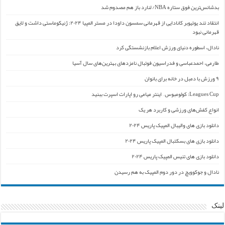
بدشانس‌ترین فوق ستاره NBA/ لنارد باز هم مصدوم شد
انتقاد تند یوتیوبر کانادایی از قهرمانی سمسون داودا در مستر المپیا ۲۰۲۴: ژنیکوماستی داشت و لایق
قهرمانی نبود
نادال، اسطوره دنیای ورزش اعلام بازنشستگی کرد
طارمی، احمدعباسی و فدراسیون فوتبال نامزدهای بهترین‌های سال آسیا
۹ ورزش با دمبل در خانه برای بانوان
Leagues Cup: کولومبوس – اینتر میامی رو اپارات اسپرت ببنید
انواع کفش‌های ورزشی و کاربرد هر یک
دانلود بازی های والیبال المپیک پاریس ۲۰۲۴
دانلود بازی های بسکتبال المپیک پاریس ۲۰۲۴
دانلود بازی های تنیس المپیک پاریس ۲۰۲۴
نادال و جوکوویچ در دور دوم المپیک به هم رسیدن
لینک