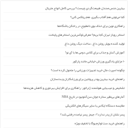
بهترین جنس صندل طبیعت‌گردی چیست؟ بررسی کامل انواع متریال
کجا می‌تونی هم آفتاب بگیری، هم ریلکس کنی؟
راهکاری نوین برای حذف بوی نامطبوع در رختکن باشگاه‌ها
استخر روباز تهران کجا بریم؟ معرفی لوکس‌ترین استخرهای پایتخت
تولید کننده بویلر روغن داغ ، ساخت دیگ روغن داغ
آموزش آسان و جذاب برای کلاس دومی ها با آی نو!
۱۰ مزایای یادگیری ورزش خیابانی مانند پارکور
چگونه اسپرت مال خرید تجهیزات ورزشی را متحول کرده است؟
راهنمای خرید بهترین پودر پروتئین برای ورزشکاران و بدنسازان
تشخیص و عیب‌یابی هوشمند ژنراتور: راهکاری برای افزایش بهره‌وری و کاهش هزینه‌ها
آمارهای بی‌نظیر ستاره جوان سن‌آنتونیو در تاریخ NBA
مقایسه دستگاه ایکاس با سایر سیگارهای الکتریکی
پسر نشان از پدر ندارد؟/ جیمز ِ پسر نیامده رفتنی شد؟
راهنمای خرید ست لوازم یوگا با تخفیف ویژه