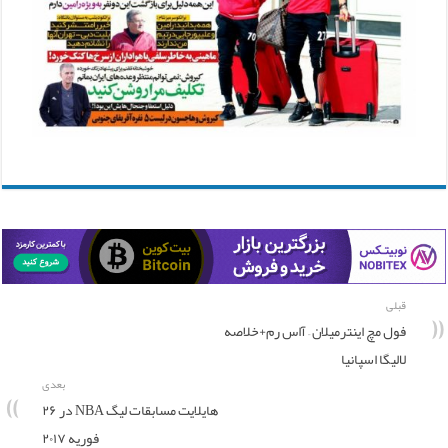
قبلی
فول مچ اینترمیلان – آاس رم+خلاصه
لالیگا اسپانیا
بعدی
هایلایت مسابقات لیگ NBA در ۲۶
فوریه ۲۰۱۷