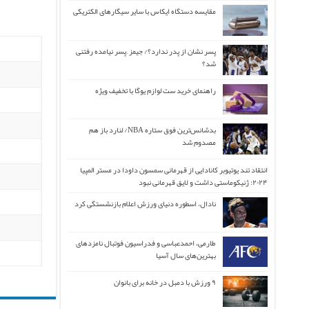
مقایسه دستگاه ایکاس با سایر سیگارهای الکتریکی
پسر نشان از پدر ندارد؟/ جیمز ِ پسر نیامده رفتنی
شد؟
راهنمای خرید ست لوازم یوگا با تخفیف ویژه
بدشانس‌ترین فوق ستاره NBA/ لنارد باز هم
مصدوم شد
انتقاد تند یوتیوبر کانادایی از قهرمانی سمسون داودا در مستر المپیا
۲۰۲۴: ژنیکوماستی داشت و لایق قهرمانی نبود
نادال، اسطوره دنیای ورزش اعلام بازنشستگی کرد
طارمی، احمدعباسی و فدراسیون فوتبال نامزدهای
بهترین‌های سال آسیا
۹ ورزش با دمبل در خانه برای بانوان