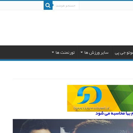
وتو جی پی
سایر ورزش ها
تورنمنت ها
م بها محاسبه می شود