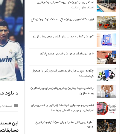
استخر روباز تهران کجا بریم؟ معرفی لوکس‌ترین
استخرهای پایتخت
تولید کننده بویلر روغن داغ ، ساخت دیگ روغن داغ
آموزش آسان و جذاب برای کلاس دومی ها با آی نو!
۱۰ مزایای یادگیری ورزش خیابانی مانند پارکور
چگونه اسپرت مال خرید تجهیزات ورزشی را متحول
کرده است؟
راهنمای خرید بهترین پودر پروتئین برای ورزشکاران
دانلود م
و بدنسازان
تشخیص و عیب‌یابی هوشمند ژنراتور: راهکاری برای
مستند 
افزایش بهره‌وری و کاهش هزینه‌ها
این مستند 
آمارهای بی‌نظیر ستاره جوان سن‌آنتونیو در تاریخ
NBA
مسابقات,مص