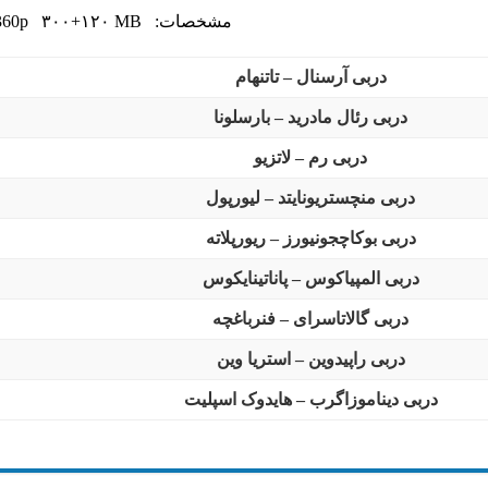
مشخصات: MP4 ۷۲۰p/360p ۳۰۰+۱۲۰ MB
دربی آرسنال – تاتنهام
دربی رئال مادرید – بارسلونا
دربی رم – لاتزیو
دربی منچستریونایتد – لیورپول
دربی بوکاچجونیورز – ریورپلاته
دربی المپیاکوس – پاناتینایکوس
دربی گالاتاسرای – فنرباغچه
دربی راپیدوین – استریا وین
دربی دیناموزاگرب – هایدوک اسپلیت