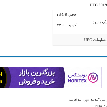
حجم: ۱٫۶GB
نک دانلود
کیفیت:۷۲۰P
سابقات UFC
سن آنتونیو اسپرز – نیو اورلینز
 NBA