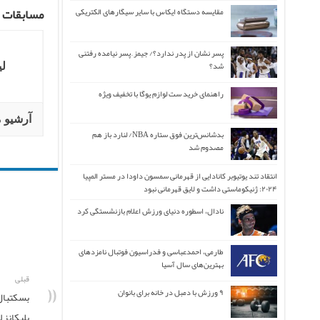
مسابقات UFC 2019
مقایسه دستگاه ایکاس با سایر سیگارهای الکتریکی
پسر نشان از پدر ندارد؟/ جیمز ِ پسر نیامده رفتنی
شد؟
لی
راهنمای خرید ست لوازم یوگا با تخفیف ویژه
آرشیو م
بدشانس‌ترین فوق ستاره NBA/ لنارد باز هم
مصدوم شد
انتقاد تند یوتیوبر کانادایی از قهرمانی سمسون داودا در مستر المپیا
۲۰۲۴: ژنیکوماستی داشت و لایق قهرمانی نبود
نادال، اسطوره دنیای ورزش اعلام بازنشستگی کرد
طارمی، احمدعباسی و فدراسیون فوتبال نامزدهای
بهترین‌های سال آسیا
قبلی
۹ ورزش با دمبل در خانه برای بانوان
بسکتبال 
پلیکانز لیگ