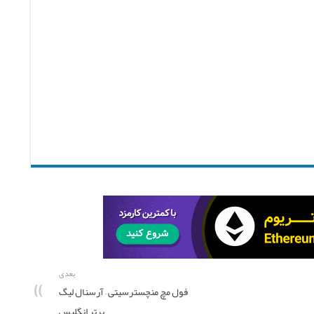
بعدی
فول مچ منچسترسیتی – آرسنال لیگ
برتر انگلیس