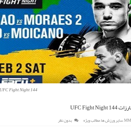
UFC Fight Night 144
UFC Fight Nigh
MM
,
سایر ورزش ها
,
مطالب ویژه
بدون نظر