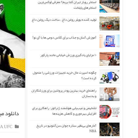
استخر روباز تهران کجا بریم؟ معرفی لوکس‌ترین
استخرهای پایتخت
تولید کننده بویلر روغن داغ ، ساخت دیگ روغن داغ
آموزش آسان و جذاب برای کلاس دومی ها با آی نو!
۱۰ مزایای یادگیری ورزش خیابانی مانند پارکور
چگونه اسپرت مال خرید تجهیزات ورزشی را متحول
کرده است؟
راهنمای خرید بهترین پودر پروتئین برای ورزشکاران
و بدنسازان
تشخیص و عیب‌یابی هوشمند ژنراتور: راهکاری برای
دانلود مبارزات t 144
افزایش بهره‌وری و کاهش هزینه‌ها
آمارهای بی‌نظیر ستاره جوان سن‌آنتونیو در تاریخ
A
,
UFC
NBA