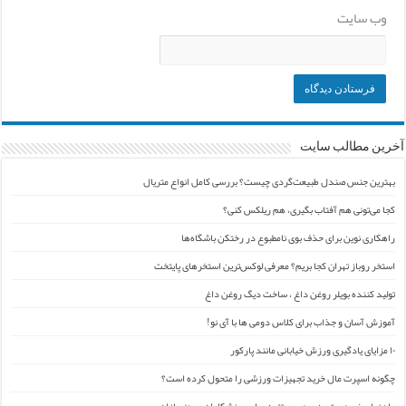
وب‌ سایت
آخرین مطالب سایت
بهترین جنس صندل طبیعت‌گردی چیست؟ بررسی کامل انواع متریال
کجا می‌تونی هم آفتاب بگیری، هم ریلکس کنی؟
راهکاری نوین برای حذف بوی نامطبوع در رختکن باشگاه‌ها
استخر روباز تهران کجا بریم؟ معرفی لوکس‌ترین استخرهای پایتخت
تولید کننده بویلر روغن داغ ، ساخت دیگ روغن داغ
آموزش آسان و جذاب برای کلاس دومی ها با آی نو!
۱۰ مزایای یادگیری ورزش خیابانی مانند پارکور
چگونه اسپرت مال خرید تجهیزات ورزشی را متحول کرده است؟
راهنمای خرید بهترین پودر پروتئین برای ورزشکاران و بدنسازان