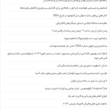
تشخیص و عیب‌یابی هوشمند ژنراتور: راهکاری برای افزایش بهره‌وری و کاهش هزینه‌ها
آمارهای بی‌نظیر ستاره جوان سن‌آنتونیو در تاریخ NBA
مقایسه دستگاه ایکاس با سایر سیگارهای الکتریکی
پسر نشان از پدر ندارد؟/ جیمز ِ پسر نیامده رفتنی شد؟
راهنمای خرید ست لوازم یوگا با تخفیف ویژه
بدشانس‌ترین فوق ستاره NBA/ لنارد باز هم مصدوم شد
انتقاد تند یوتیوبر کانادایی از قهرمانی سمسون داودا در مستر المپیا ۲۰۲۴: ژنیکوماستی داشت و لایق
قهرمانی نبود
نادال، اسطوره دنیای ورزش اعلام بازنشستگی کرد
طارمی، احمدعباسی و فدراسیون فوتبال نامزدهای بهترین‌های سال آسیا
۹ ورزش با دمبل در خانه برای بانوان
Leagues Cup: کولومبوس – اینتر میامی رو اپارات اسپرت ببنید
انواع کفش‌های ورزشی و کاربرد هر یک
دانلود بازی های والیبال المپیک پاریس ۲۰۲۴