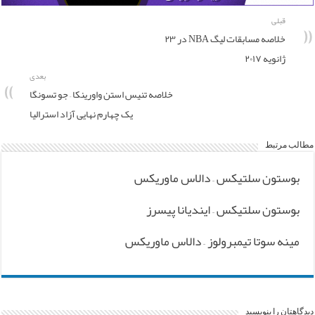
قبلی
خلاصه مسابقات لیگ NBA در ۲۳
ژانویه ۲۰۱۷
بعدی
خلاصه تنیس استن واورینکا – جو تسونگا
یک چهارم نهایی آزاد استرالیا
مطالب مرتبط
بوستون سلتیکس – دالاس ماوریکس
بوستون سلتیکس – ایندیانا پیسرز
مینه سوتا تیمبرولوز – دالاس ماوریکس
دیدگاهتان را بنویسید