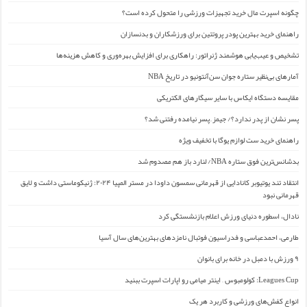
چگونه اسپرت مال خرید تجهیزات ورزشی را متحول کرده است؟
راهنمای خرید بهترین پودر پروتئین برای ورزشکاران و بدنسازان
تشخیص و عیب‌یابی هوشمند ژنراتور: راهکاری برای افزایش بهره‌وری و کاهش هزینه‌ها
آمارهای بی‌نظیر ستاره جوان سن‌آنتونیو در تاریخ NBA
مقایسه دستگاه ایکاس با سایر سیگارهای الکتریکی
پسر نشان از پدر ندارد؟/ جیمز ِ پسر نیامده رفتنی شد؟
راهنمای خرید ست لوازم یوگا با تخفیف ویژه
بدشانس‌ترین فوق ستاره NBA/ لنارد باز هم مصدوم شد
انتقاد تند یوتیوبر کانادایی از قهرمانی سمسون داودا در مستر المپیا ۲۰۲۴: ژنیکوماستی داشت و لایق
قهرمانی نبود
نادال، اسطوره دنیای ورزش اعلام بازنشستگی کرد
طارمی، احمدعباسی و فدراسیون فوتبال نامزدهای بهترین‌های سال آسیا
۹ ورزش با دمبل در خانه برای بانوان
Leagues Cup: کولومبوس – اینتر میامی رو اپارات اسپرت ببنید
انواع کفش‌های ورزشی و کاربرد هر یک