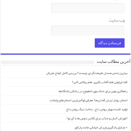
وب‌ سایت
آخرین مطالب سایت
بهترین جنس صندل طبیعت‌گردی چیست؟ بررسی کامل انواع متریال
کجا می‌تونی هم آفتاب بگیری، هم ریلکس کنی؟
راهکاری نوین برای حذف بوی نامطبوع در رختکن باشگاه‌ها
استخر روباز تهران کجا بریم؟ معرفی لوکس‌ترین استخرهای پایتخت
تولید کننده بویلر روغن داغ ، ساخت دیگ روغن داغ
آموزش آسان و جذاب برای کلاس دومی ها با آی نو!
۱۰ مزایای یادگیری ورزش خیابانی مانند پارکور