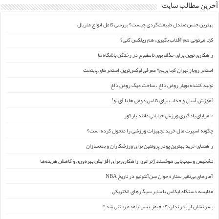
آخرین مطالب سایت
بهترین جنس صندل طبیعت‌گردی چیست؟ بررسی کامل انواع متریال
کجا می‌تونی هم آفتاب بگیری، هم ریلکس کنی؟
راهکاری نوین برای حذف بوی نامطبوع در رختکن باشگاه‌ها
استخر روباز تهران کجا بریم؟ معرفی لوکس‌ترین استخرهای پایتخت
تولید کننده بویلر روغن داغ ، ساخت دیگ روغن داغ
آموزش آسان و جذاب برای کلاس دومی ها با آی نو!
۱۰ مزایای یادگیری ورزش خیابانی مانند پارکور
چگونه اسپرت مال خرید تجهیزات ورزشی را متحول کرده است؟
راهنمای خرید بهترین پودر پروتئین برای ورزشکاران و بدنسازان
تشخیص و عیب‌یابی هوشمند ژنراتور: راهکاری برای افزایش بهره‌وری و کاهش هزینه‌ها
آمارهای بی‌نظیر ستاره جوان سن‌آنتونیو در تاریخ NBA
مقایسه دستگاه ایکاس با سایر سیگارهای الکتریکی
پسر نشان از پدر ندارد؟/ جیمز ِ پسر نیامده رفتنی شد؟