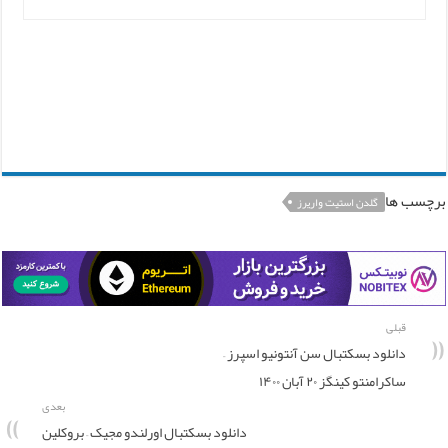
برچسب ها
گلدن استیت واریرز
قبلی
دانلود بسکتبال سن آنتونیو اسپرز –
ساکرامنتو کینگز ۲۰ آبان ۱۴۰۰
بعدی
دانلود بسکتبال اورلندو مجیک – بروکلین