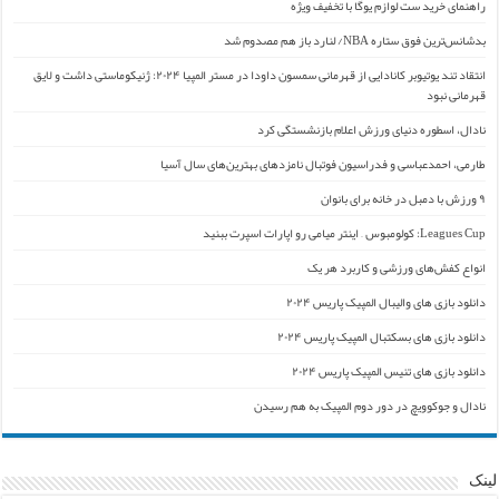
راهنمای خرید ست لوازم یوگا با تخفیف ویژه
بدشانس‌ترین فوق ستاره NBA/ لنارد باز هم مصدوم شد
انتقاد تند یوتیوبر کانادایی از قهرمانی سمسون داودا در مستر المپیا ۲۰۲۴: ژنیکوماستی داشت و لایق
قهرمانی نبود
نادال، اسطوره دنیای ورزش اعلام بازنشستگی کرد
طارمی، احمدعباسی و فدراسیون فوتبال نامزدهای بهترین‌های سال آسیا
۹ ورزش با دمبل در خانه برای بانوان
Leagues Cup: کولومبوس – اینتر میامی رو اپارات اسپرت ببنید
انواع کفش‌های ورزشی و کاربرد هر یک
دانلود بازی های والیبال المپیک پاریس ۲۰۲۴
دانلود بازی های بسکتبال المپیک پاریس ۲۰۲۴
دانلود بازی های تنیس المپیک پاریس ۲۰۲۴
نادال و جوکوویچ در دور دوم المپیک به هم رسیدن
لینک