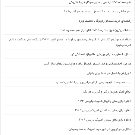
مقایسه دستگاه ایکاس با سایر سیگارهای الکتریکی
پسر نشان از پدر ندارد؟/ جیمز ِ پسر نیامده رفتنی شد؟
راهنمای خرید ست لوازم یوگا با تخفیف ویژه
بدشانس‌ترین فوق ستاره NBA/ لنارد باز هم مصدوم شد
انتقاد تند یوتیوبر کانادایی از قهرمانی سمسون داودا در مستر المپیا ۲۰۲۴: ژنیکوماستی داشت و لایق
قهرمانی نبود
نادال، اسطوره دنیای ورزش اعلام بازنشستگی کرد
طارمی، احمدعباسی و فدراسیون فوتبال نامزدهای بهترین‌های سال آسیا
۹ ورزش با دمبل در خانه برای بانوان
Leagues Cup: کولومبوس – اینتر میامی رو اپارات اسپرت ببنید
انواع کفش‌های ورزشی و کاربرد هر یک
دانلود بازی های والیبال المپیک پاریس ۲۰۲۴
دانلود بازی های بسکتبال المپیک پاریس ۲۰۲۴
دانلود بازی های تنیس المپیک پاریس ۲۰۲۴
نادال و جوکوویچ در دور دوم المپیک به هم رسیدن