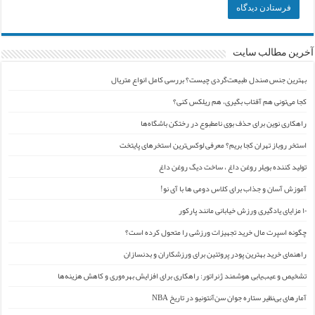
آخرین مطالب سایت
بهترین جنس صندل طبیعت‌گردی چیست؟ بررسی کامل انواع متریال
کجا می‌تونی هم آفتاب بگیری، هم ریلکس کنی؟
راهکاری نوین برای حذف بوی نامطبوع در رختکن باشگاه‌ها
استخر روباز تهران کجا بریم؟ معرفی لوکس‌ترین استخرهای پایتخت
تولید کننده بویلر روغن داغ ، ساخت دیگ روغن داغ
آموزش آسان و جذاب برای کلاس دومی ها با آی نو!
۱۰ مزایای یادگیری ورزش خیابانی مانند پارکور
چگونه اسپرت مال خرید تجهیزات ورزشی را متحول کرده است؟
راهنمای خرید بهترین پودر پروتئین برای ورزشکاران و بدنسازان
تشخیص و عیب‌یابی هوشمند ژنراتور: راهکاری برای افزایش بهره‌وری و کاهش هزینه‌ها
آمارهای بی‌نظیر ستاره جوان سن‌آنتونیو در تاریخ NBA