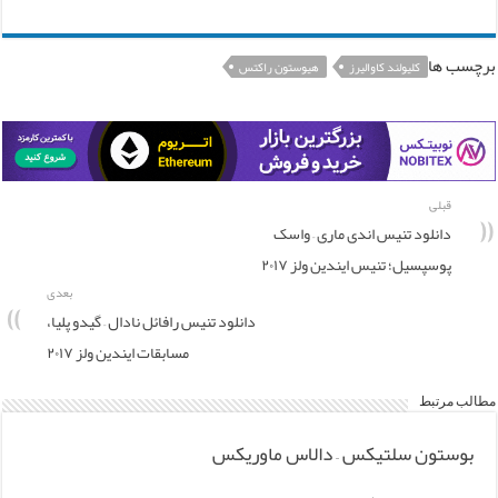
برچسب ها
کلیولند کاوالیرز
هیوستون راکتس
قبلی
دانلود تنیس اندی ماری – واسک
پوسپسیل؛ تنیس ایندین ولز ۲۰۱۷
بعدی
دانلود تنیس رافائل نادال – گیدو پلیا،
مسابقات ایندین ولز ۲۰۱۷
مطالب مرتبط
بوستون سلتیکس – دالاس ماوریکس