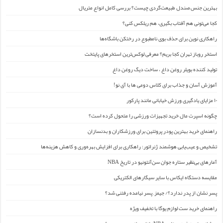
بهترین جنس صندل طبیعت‌گردی چیست؟ بررسی کامل انواع متریال
کجا می‌تونی هم آفتاب بگیری، هم ریلکس کنی؟
راهکاری نوین برای حذف بوی نامطبوع در رختکن باشگاه‌ها
استخر روباز تهران کجا بریم؟ معرفی لوکس‌ترین استخرهای پایتخت
تولید کننده بویلر روغن داغ ، ساخت دیگ روغن داغ
آموزش آسان و جذاب برای کلاس دومی ها با آی نو!
۱۰ مزایای یادگیری ورزش خیابانی مانند پارکور
چگونه اسپرت مال خرید تجهیزات ورزشی را متحول کرده است؟
راهنمای خرید بهترین پودر پروتئین برای ورزشکاران و بدنسازان
تشخیص و عیب‌یابی هوشمند ژنراتور: راهکاری برای افزایش بهره‌وری و کاهش هزینه‌ها
آمارهای بی‌نظیر ستاره جوان سن‌آنتونیو در تاریخ NBA
مقایسه دستگاه ایکاس با سایر سیگارهای الکتریکی
پسر نشان از پدر ندارد؟/ جیمز ِ پسر نیامده رفتنی شد؟
راهنمای خرید ست لوازم یوگا با تخفیف ویژه