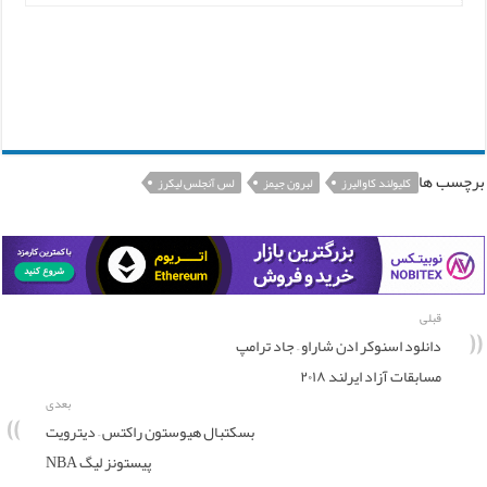
برچسب ها
کلیولند کاوالیرز
لبرون جیمز
لس آنجلس لیکرز
قبلی
دانلود اسنوکر ادن شاراو – جاد ترامپ
مسابقات آزاد ایرلند ۲۰۱۸
بعدی
بسکتبال هیوستون راکتس – دیترویت
پیستونز لیگ NBA