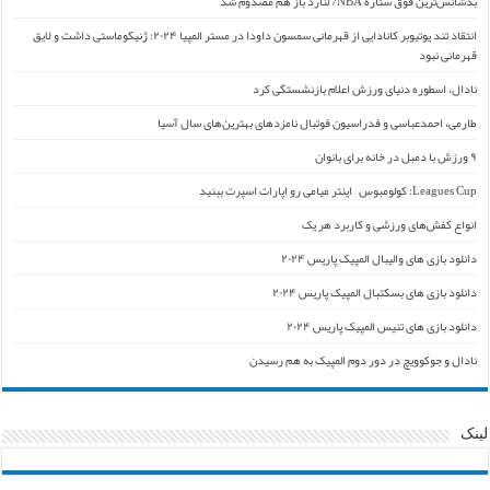
بدشانس‌ترین فوق ستاره NBA/ لنارد باز هم مصدوم شد
انتقاد تند یوتیوبر کانادایی از قهرمانی سمسون داودا در مستر المپیا ۲۰۲۴: ژنیکوماستی داشت و لایق
قهرمانی نبود
نادال، اسطوره دنیای ورزش اعلام بازنشستگی کرد
طارمی، احمدعباسی و فدراسیون فوتبال نامزدهای بهترین‌های سال آسیا
۹ ورزش با دمبل در خانه برای بانوان
Leagues Cup: کولومبوس – اینتر میامی رو اپارات اسپرت ببنید
انواع کفش‌های ورزشی و کاربرد هر یک
دانلود بازی های والیبال المپیک پاریس ۲۰۲۴
دانلود بازی های بسکتبال المپیک پاریس ۲۰۲۴
دانلود بازی های تنیس المپیک پاریس ۲۰۲۴
نادال و جوکوویچ در دور دوم المپیک به هم رسیدن
لینک