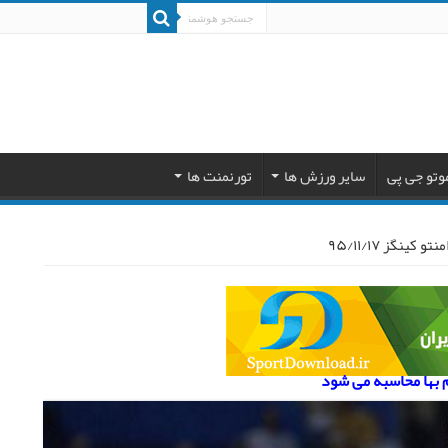
وتو جی پی
سایر ورزش ها
تورنمنت ها
ینگز ۹۵/۱۱/۱۷
م بها محاسبه می شود