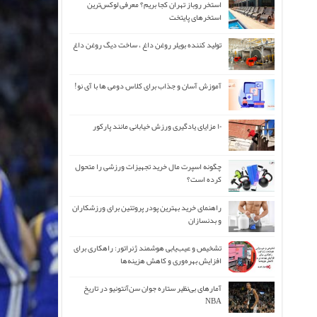
استخر روباز تهران کجا بریم؟ معرفی لوکس‌ترین
استخرهای پایتخت
تولید کننده بویلر روغن داغ ، ساخت دیگ روغن داغ
آموزش آسان و جذاب برای کلاس دومی ها با آی نو!
۱۰ مزایای یادگیری ورزش خیابانی مانند پارکور
چگونه اسپرت مال خرید تجهیزات ورزشی را متحول
کرده است؟
راهنمای خرید بهترین پودر پروتئین برای ورزشکاران
و بدنسازان
تشخیص و عیب‌یابی هوشمند ژنراتور: راهکاری برای
افزایش بهره‌وری و کاهش هزینه‌ها
آمارهای بی‌نظیر ستاره جوان سن‌آنتونیو در تاریخ
NBA