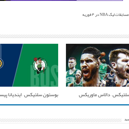
هایلایت مسابقات لیگ NBA در ۴ فوریه
لتیکس – دالاس ماوریکس
بوستون سلتیکس – ایندیانا پیس
سید