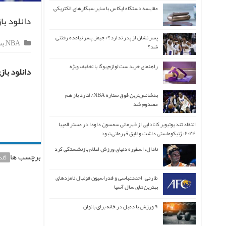
مقایسه دستگاه ایکاس با سایر سیگارهای الکتریکی
دانلود باز
پسر نشان از پدر ندارد؟/ جیمز ِ پسر نیامده رفتنی
NBA
,
بس
شد؟
راهنمای خرید ست لوازم یوگا با تخفیف ویژه
دانلود با
بدشانس‌ترین فوق ستاره NBA/ لنارد باز هم
مصدوم شد
انتقاد تند یوتیوبر کانادایی از قهرمانی سمسون داودا در مستر المپیا
۲۰۲۴: ژنیکوماستی داشت و لایق قهرمانی نبود
نادال، اسطوره دنیای ورزش اعلام بازنشستگی کرد
برچسب ها
گلد
طارمی، احمدعباسی و فدراسیون فوتبال نامزدهای
بهترین‌های سال آسیا
۹ ورزش با دمبل در خانه برای بانوان