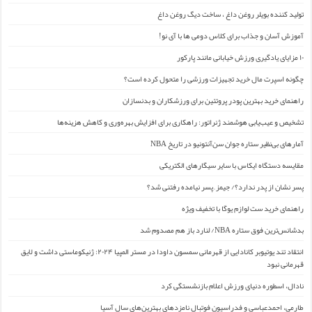
تولید کننده بویلر روغن داغ ، ساخت دیگ روغن داغ
آموزش آسان و جذاب برای کلاس دومی ها با آی نو!
۱۰ مزایای یادگیری ورزش خیابانی مانند پارکور
چگونه اسپرت مال خرید تجهیزات ورزشی را متحول کرده است؟
راهنمای خرید بهترین پودر پروتئین برای ورزشکاران و بدنسازان
تشخیص و عیب‌یابی هوشمند ژنراتور: راهکاری برای افزایش بهره‌وری و کاهش هزینه‌ها
آمارهای بی‌نظیر ستاره جوان سن‌آنتونیو در تاریخ NBA
مقایسه دستگاه ایکاس با سایر سیگارهای الکتریکی
پسر نشان از پدر ندارد؟/ جیمز ِ پسر نیامده رفتنی شد؟
راهنمای خرید ست لوازم یوگا با تخفیف ویژه
بدشانس‌ترین فوق ستاره NBA/ لنارد باز هم مصدوم شد
انتقاد تند یوتیوبر کانادایی از قهرمانی سمسون داودا در مستر المپیا ۲۰۲۴: ژنیکوماستی داشت و لایق
قهرمانی نبود
نادال، اسطوره دنیای ورزش اعلام بازنشستگی کرد
طارمی، احمدعباسی و فدراسیون فوتبال نامزدهای بهترین‌های سال آسیا