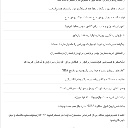
استخر روباز تهران کجا بریم؟ معرفی لوکس‌ترین استخرهای پایتخت
تولید کننده بویلر روغن داغ ، ساخت دیگ روغن داغ
آموزش آسان و جذاب برای کلاس دومی ها با آی نو!
۱۰ مزایای یادگیری ورزش خیابانی مانند پارکور
چگونه اسپرت مال خرید تجهیزات ورزشی را متحول کرده است؟
راهنمای خرید بهترین پودر پروتئین برای ورزشکاران و بدنسازان
تشخیص و عیب‌یابی هوشمند ژنراتور: راهکاری برای افزایش بهره‌وری و کاهش هزینه‌ها
آمارهای بی‌نظیر ستاره جوان سن‌آنتونیو در تاریخ NBA
مقایسه دستگاه ایکاس با سایر سیگارهای الکتریکی
پسر نشان از پدر ندارد؟/ جیمز ِ پسر نیامده رفتنی شد؟
راهنمای خرید ست لوازم یوگا با تخفیف ویژه
بدشانس‌ترین فوق ستاره NBA/ لنارد باز هم مصدوم شد
انتقاد تند یوتیوبر کانادایی از قهرمانی سمسون داودا در مستر المپیا ۲۰۲۴: ژنیکوماستی داشت و لایق
قهرمانی نبود