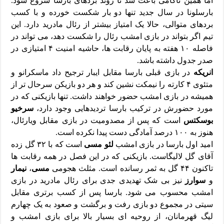
اما همین ناکامی باعث شد تا روند بردهای بارسا شروع شود.
بارسلونا در سال جدید تنها دو بار شکست خورده و با کسب
بردهای متوالی، حالا یک امتیاز بیشتر از رئال مادرید دارد. این
تیم اگر بتواند در بازی امشب رئال را شکست دهد، می تواند در
فاصله ۱۰ هفته به پایان رقابت ها، حاشیه امنیت ۴ امتیازی در
صدر جدول داشته باشد.
انریکه
در بازی قبلی بارسا مقابل ایبار ترجیح داد ماسکرانو و
متئوی ۴ کارته را نیمکت نشین کند و هر دو بازیکن سرحال تر از
همیشه در بازی امشب حضور خواهند داشت. تنها بازیکنی که در
مورد حضورش در ترکیب بارسا تردیدهایی وجود دارد،
سرخیو
بوسکتس
است که پس از مصدومیت در بازی مقابل ویارئال،
هنوز به ۱۰۰ درصد آمادگی دست پیدا نکرده است.
امید اول بارسا در بازی امشب
لئو مسی
است که با ۳۲ گل زده
آقای گل لالیگاست. بازیکنی که در این فصل در همه رقابت ها
تاکنون ۴۴ گل به ثمر رسانده است. مثلث هجومی
مسی
،
نیمار
و
سوارز
نیز بی شک تهدیدی جدی برای رئال مادرید در بازی
امشب محسوب می شود. بارسا پس از کسب برتری مقابل
سیتی در مجموع دو بازی رفت و برگشت و صعود به یک چهارم
لیگ قهرمانان، از روحیه ای بسیار بالا برای بازی امشب و