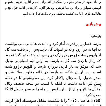
و جای خود در صدر جدول را محکمتر کند.برای آبی و اناریها
جرمی متیو
و
لوییس سوارز
و برای رئالیها
کریس رونالدو
گلزنی کردند.در ادامه
فول مچ
و
هایلایت بازی
را با سه کیفیت مختلف بروی سایت قرار داده ایم.
پیش بازی
بارسلونا
بارسا فصل را پرقدرت آغاز کرد و تا مدت ها تیمی نمی توانست
به آنها نه در اروپا و نه در اسپانیا گل بزند. پس از دریافت سه گل
از
پاریس سنت ژرمن
در
پارک دوپرنس
، در ۲۵ اکتبر گذشته بود
که رئال با زدن سه گل به بارسا، به اولین تیم اسپانیایی تبدیل
شد که موفق به باز کردن دروازه بارسا و
کلودیو براوو
شده
است. پس از آن شکست، بارسا در خانه مغلوب سلتا شد و
صدر جدول را به رئال واگذار کرد. این صدرنشینی تا دو هفته
پیش نیز ادامه داشت تا اینکه با کسب دو نتیجه ضعیف رئال
مقابل بیلبائو و ویارئال، بارسا پس از ماه ها به صدر جدول لالیگا
صعود کرد.
کاتالان ها
سال ۲۰۱۵ را با شکست مقابل سوسیداد آغاز کردند