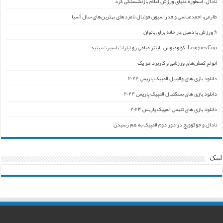
نادال، اسطوره دنیای ورزش اعلام بازنشستگی کرد
طارمی، احمدعباسی و فدراسیون فوتبال نامزدهای بهترین‌های سال آسیا
۹ ورزش با دمبل در خانه برای بانوان
Leagues Cup: کولومبوس – اینتر میامی رو اپارات اسپرت ببنید
انواع کفش‌های ورزشی و کاربرد هر یک
دانلود بازی های والیبال المپیک پاریس ۲۰۲۴
دانلود بازی های بسکتبال المپیک پاریس ۲۰۲۴
دانلود بازی های تنیس المپیک پاریس ۲۰۲۴
نادال و جوکوویچ در دور دوم المپیک به هم رسیدن
لینک