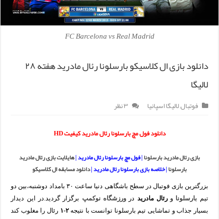
FC Barcelona vs Real Madrid
دانلود بازی ال کلاسیکو بارسلونا رئال مادرید هفته ۲۸
لالیگا
فوتبال
,
لالیگا اسپانیا
۳ نظر
دانلود فول مچ بارسلونا رئال مادرید کیفیت HD
بازی رئال مادرید بارسلونا
| فول مچ بارسلونا رئال مادرید |
هایلایت بازی رئال مادرید
بارسلونا
| خلاصه بازی بارسلونا رئال مادرید |
دانلود مسابقه ال کلاسیکو
بزرگترین بازی فوتبال در سطح باشگاهی دنیا ساعت ۳۰ بامداد دوشنبه،بین دو
تیم
بارسلونا
و
رئال مادرید
در
ورزشگاه نوکمپ
برگزار گردید.در این دیدار
بسیار جذاب و تماشایی تیم بارسلونا توانست با نتیجه
۲-۱
رئال را مغلوب کند