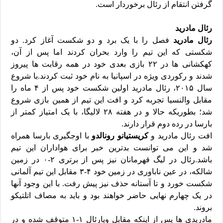
گرفتن انتقام از رئال برخوردار است.
رئال مادرید
رئال مادرید
فصل را با یک برد و دو شکست آغاز کرد. دو
شکستی که این تیم را وارد بحران کردند اما پس از آن،
کهکشانی ها در ۲۲ بازی بعدی خود در همه رقابت ها پیروز
شدند و رکوردی ویژه در اسپانیا به نام خود ثبت کردند.با شروع
سال ۲۰۱۵، رئال مادرید اولین شکست خود پس از ۴ ماه را
مقابل والنسیا تجربه کرد و افت این تیم از همین بازی شروع
شد؛ بطوریکه حالا و در هفته ۲۸ لالیگا، با یک امتیاز کمتر از
بارسا در رده دوم قرار دارند.
افت رئال مادرید و
کریستیانو رونالدو
با اوجگیری بارسا همراه
شد و این می توانست بدترین خبر برای هواداران این تیم
باشد.رئال در لیگ قهرمانان نیز پس از برتری ۲-۰ در زمین
شالکه، در عین ناباوری در زمین خود ۴-۳ مقابل این تیم آلمانی
شکست خورد و تا آستانه حذف نیز پیش رفت. با این وجود آنها
در یک چهارم نهایی حاضر خواهند بود و باید به مصاف اتلتیکو
بروند.
مادریدی ها پس از اینکه مقابل ویارئال ۱-۱ متوقف شده و در