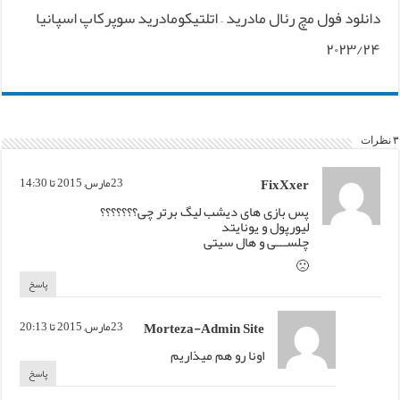
دانلود فول مچ رئال مادرید – اتلتیکومادرید سوپرکاپ اسپانیا
۲۰۲۳/۲۴
۳ نظرات
FixXxer
23مارس, 2015 تا 14:30
پس بازی های دیشب لیگ برتر چی؟؟؟؟؟؟؟
لیورپول و یونایتد
چلســـی و هال سیتی
🙁
پاسخ
Morteza-Admin Site
23مارس, 2015 تا 20:13
اونا رو هم میذاریم
پاسخ