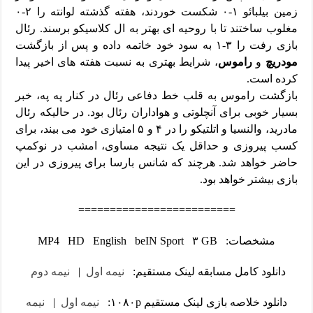
زمین بیلبائو ۱-۰ شکست خوردند، هفته گذشته لوانته را ۲-۰
مغلوب ساختند تا با روحیه ای بهتر به ال کلاسیکو برسند. رئال
بازی رفت را ۳-۱ به سود خود خاتمه داده و پس از بازگشت
مودریچ
و
راموس
، شرایط بهتری به نسبت هفته های اخیر پیدا
کرده است.
بازگشت راموس به قلب خط دفاعی رئال در کنار په په، خبر
بسیار خوبی برای آنچلوتی و هواداران رئال بود. در حالیکه رئال
مادرید، والنسیا و اتلتیکو را در ۴ و ۵ امتیازی خود می بیند، برای
کسب پیروزی و حداقل یک نتیجه مساوی، امشب در نوکمپ
حاضر خواهد شد. هرچند که شانس بارسا برای پیروزی در این
بازی بیشتر خواهد بود.
=========================
مشخصات: MP4 HD English beIN Sport ۳ GB
دانلود کامل مسابقه لینک مستقیم:
نیمه اول
|
نیمه دوم
دانلود خلاصه بازی لینک مستقیم ۱۰۸۰p:
نیمه اول
|
نیمه