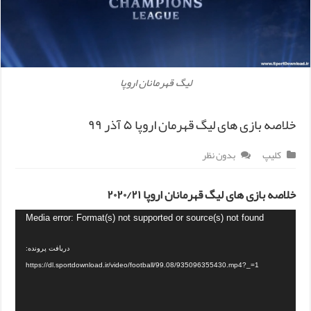
لیگ قهرمانان اروپا
خلاصه بازی های لیگ قهرمان اروپا ۵ آذر ۹۹
کلیپ
بدون نظر
خلاصه بازی های لیگ قهرمانان اروپا ۲۰۲۰/۲۱
Media error: Format(s) not supported or source(s) not found
دریافت پرونده:
https://dl.sportdownload.ir/video/football/99.08/935096355430.mp4?_=1