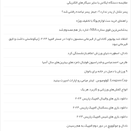
مقایسه دستگاه ایکاس با سایر سیگارهای الکتریکی
پسر نشان از پدر ندارد؟/ جیمز ِ پسر نیامده رفتنی شد؟
راهنمای خرید ست لوازم یوگا با تخفیف ویژه
بدشانس‌ترین فوق ستاره NBA/ لنارد باز هم مصدوم شد
انتقاد تند یوتیوبر کانادایی از قهرمانی سمسون داودا در مستر المپیا ۲۰۲۴: ژنیکوماستی داشت و لایق
قهرمانی نبود
نادال، اسطوره دنیای ورزش اعلام بازنشستگی کرد
طارمی، احمدعباسی و فدراسیون فوتبال نامزدهای بهترین‌های سال آسیا
۹ ورزش با دمبل در خانه برای بانوان
Leagues Cup: کولومبوس – اینتر میامی رو اپارات اسپرت ببنید
انواع کفش‌های ورزشی و کاربرد هر یک
دانلود بازی های والیبال المپیک پاریس ۲۰۲۴
دانلود بازی های بسکتبال المپیک پاریس ۲۰۲۴
دانلود بازی های تنیس المپیک پاریس ۲۰۲۴
نادال و جوکوویچ در دور دوم المپیک به هم رسیدن