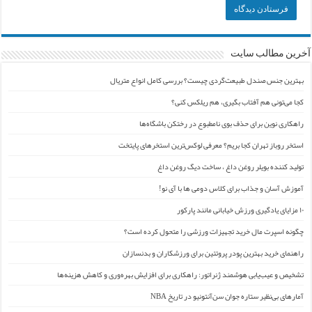
آخرین مطالب سایت
بهترین جنس صندل طبیعت‌گردی چیست؟ بررسی کامل انواع متریال
کجا می‌تونی هم آفتاب بگیری، هم ریلکس کنی؟
راهکاری نوین برای حذف بوی نامطبوع در رختکن باشگاه‌ها
استخر روباز تهران کجا بریم؟ معرفی لوکس‌ترین استخرهای پایتخت
تولید کننده بویلر روغن داغ ، ساخت دیگ روغن داغ
آموزش آسان و جذاب برای کلاس دومی ها با آی نو!
۱۰ مزایای یادگیری ورزش خیابانی مانند پارکور
چگونه اسپرت مال خرید تجهیزات ورزشی را متحول کرده است؟
راهنمای خرید بهترین پودر پروتئین برای ورزشکاران و بدنسازان
تشخیص و عیب‌یابی هوشمند ژنراتور: راهکاری برای افزایش بهره‌وری و کاهش هزینه‌ها
آمارهای بی‌نظیر ستاره جوان سن‌آنتونیو در تاریخ NBA